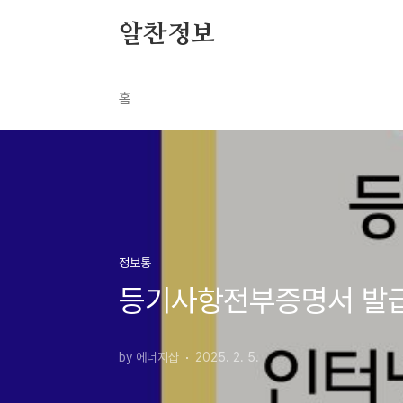
본문 바로가기
알찬정보
홈
정보통
등기사항전부증명서 발급 
by 에너지샵
2025. 2. 5.